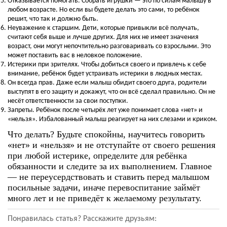
Отказывается помогать. Собрать игрушки — это по силам малышу в
любом возрасте. Но если вы будете делать это сами, то ребёнок
решит, что так и должно быть.
Неуважение к старшим. Дети, которые привыкли всё получать,
считают себя выше и лучше других. Для них не имеет значения
возраст, они могут непочтительно разговаривать со взрослыми. Это
может поставить вас в неловкое положение.
Истерики при зрителях. Чтобы добиться своего и привлечь к себе
внимание, ребёнок будет устраивать истерики в людных местах.
Он всегда прав. Даже если малыш обидит своего друга, родители
выступят в его защиту и докажут, что он всё сделал правильно. Он не
несёт ответственности за свои поступки.
Запреты. Ребёнок после четырёх лет уже понимает слова «нет» и
«нельзя». Избалованный малыш реагирует на них слезами и криком.
Что делать? Будьте спокойны, научитесь говорить
«нет» и «нельзя» и не отступайте от своего решения
при любой истерике, определите для ребёнка
обязанности и следите за их выполнением. Главное
— не переусердствовать и ставить перед малышом
посильные задачи, иначе перевоспитание займёт
много лет и не приведёт к желаемому результату.
Понравилась статья? Расскажите друзьям: