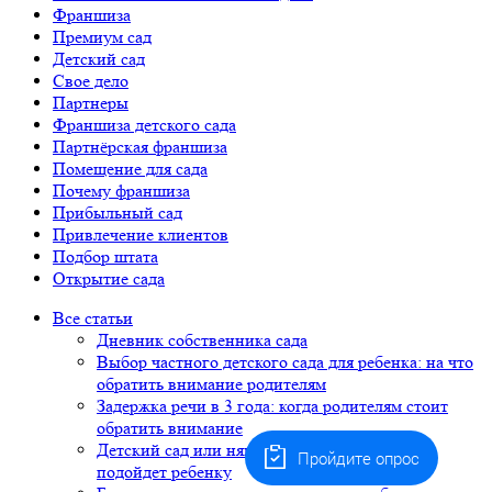
Франшиза
Премиум сад
Детский сад
Свое дело
Партнеры
Франшиза детского сада
Партнёрская франшиза
Помещение для сада
Почему франшиза
Прибыльный сад
Привлечение клиентов
Подбор штата
Открытие сада
Все статьи
Дневник собственника сада
Выбор частного детского сада для ребенка: на что
обратить внимание родителям
Задержка речи в 3 года: когда родителям стоит
обратить внимание
Детский сад или няня: какой формат лучше
Пройдите опрос
подойдет ребенку