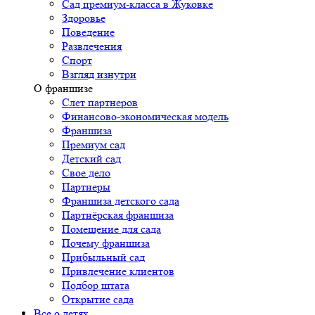
Сад премиум-класса в Жуковке
Здоровье
Поведение
Развлечения
Спорт
Взгляд изнутри
О франшизе
Слет партнеров
Финансово-экономическая модель
Франшиза
Премиум сад
Детский сад
Свое дело
Партнеры
Франшиза детского сада
Партнёрская франшиза
Помещение для сада
Почему франшиза
Прибыльный сад
Привлечение клиентов
Подбор штата
Открытие сада
Все о детях