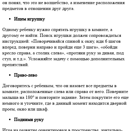
он понял, что это не волшебство, а изменение расположения
предметов в отношении друг друга.
Ищем игрушку
Одному ребенку нужно спрятать игрушку в комнате, а
другому ее найти. Поиск игрушки должен сопровождаться
инструкцией:
«
Поворачивайся спиной к окну, иди 6 шагов
вперед, поверни направо и пройди еще 3 шага
», «
обойди
кресло справа, а столик слева
», «
протяни руку за диван, под
стул, и т.д.
». Усложняйте задачу с помощью дополнительных
препятствий.
Право-лево
Договоритесь с ребенком, что он назовет все предметы в
комнате, расположенные слева или справа от него. Поверните
малыша на 180° и повторите задание. Затем покрутите его еще
немного и уточните, где в данный момент находится дверной
проем, окно или шкаф.
Подними руку
Игра на развитие ориентировки в пространстве
, зрительно-