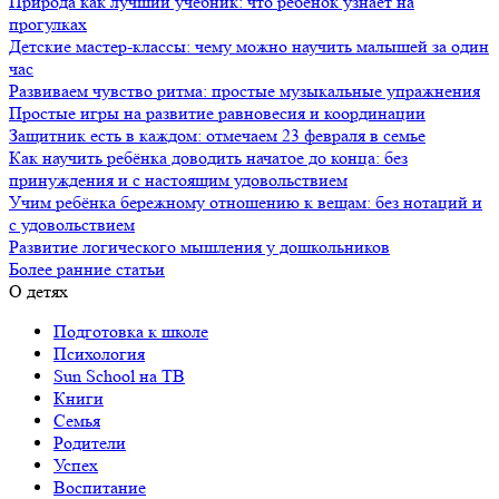
Природа как лучший учебник: что ребёнок узнаёт на
прогулках
Детские мастер-классы: чему можно научить малышей за один
час
Развиваем чувство ритма: простые музыкальные упражнения
Простые игры на развитие равновесия и координации
Защитник есть в каждом: отмечаем 23 февраля в семье
Как научить ребёнка доводить начатое до конца: без
принуждения и с настоящим удовольствием
Учим ребёнка бережному отношению к вещам: без нотаций и
с удовольствием
Развитие логического мышления у дошкольников
Более ранние статьи
О детях
Подготовка к школе
Психология
Sun School на ТВ
Книги
Семья
Родители
Успех
Воспитание