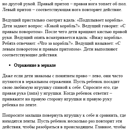
но другой рукой. Правый притоп – правая нога топает об пол.
Левый притоп – соответствующая нога повторяет действие.
Ведущий пристально смотрит вдаль:
«
Подплывает корабль
».
Дети задают вопрос: «
Какой корабль?
». Ведущий говорит: «
С
правым поворотом
». После чего дети вращают кистью правой
руки. Ведущий опять всматривается вдаль: «
Вижу корабль
».
Ребята отвечают: «
Что за корабль?
». Ведущий называет: «
С
левым поворотом и правым притопом
». Дети выполняют
соответствующие действия.
Отражение в зеркале
Д
аже если дети знакомы с понятием право – лево, они часто
путаются в зеркальном отражении. Пусть ребенок посадит
свою любимую игрушку спиной к себе. Спросите его, где
правая рука (лапа) у игрушки. Когда ребенок ответит –
привяжите на правую сторону игрушки и правую руку
ребенка по ленте.
Попросите малыша повернуть игрушку к себе и сравнить, где
находятся ленты. Пусть ребенок несколько раз повторит эти
действия, чтобы разобраться в происходящем. Главное, чтобы