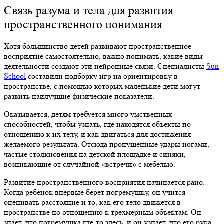
Связь разума и тела для развития
пространственного понимания
Хотя большинство детей развивают пространственное
восприятие самостоятельно, важно понимать, какие виды
деятельности создают эти нейронные связи. Специалисты
Sun
School
составили подборку
игр на ориентировку в
пространстве
, с помощью которых маленькие дети могут
развить наилучшие физические показатели.
Оказывается, детям требуется много умственных
способностей, чтобы узнать, где находятся объекты по
отношению к их телу, и как двигаться для достижения
желаемого результата. Отсюда пропущенные удары ногами,
частые столкновения на детской площадке и синяки,
возникающие от случайной
«
встречи
»
с мебелью.
Развитие пространственного восприятия начинается рано.
Когда ребенок впервые берет погремушку, он учится
оценивать расстояние и то, как его тело движется в
пространстве по отношению к трехмерным объектам. Он
знает, что погремушка где-то здесь, и он узнает, что его рука