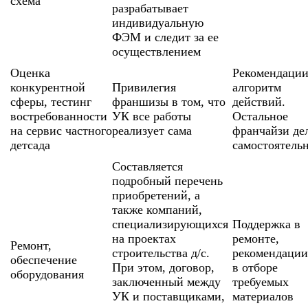
схема
разрабатывает
индивидуальную
ФЭМ и следит за ее
осуществлением
Оценка
Рекомендации
конкурентной
Привилегия
алгоритм
сферы, тестинг
франшизы в том, что
действий.
востребованности
УК все работы
Остальное
на сервис частного
реализует сама
франчайзи де
детсада
самостоятель
Составляется
подробный перечень
приобретений, а
также компаний,
специализирующихся
Поддержка в
на проектах
ремонте,
Ремонт,
строительства д/с.
рекомендаци
обеспечение
При этом, договор,
в отборе
оборудования
заключенный между
требуемых
УК и поставщиками,
материалов