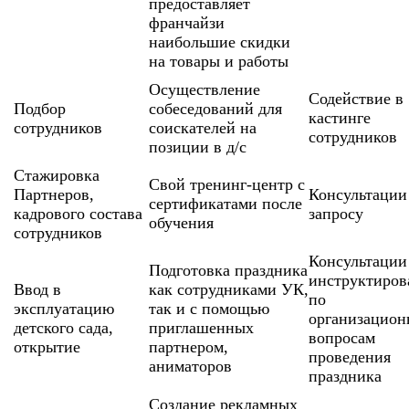
предоставляет
франчайзи
наибольшие скидки
на товары и работы
Осуществление
Содействие в
Подбор
собеседований для
кастинге
сотрудников
соискателей на
сотрудников
позиции в д/с
Стажировка
Свой тренинг-центр с
Партнеров,
Консультации
сертификатами после
кадрового состава
запросу
обучения
сотрудников
Консультации
Подготовка праздника
инструктиров
Ввод в
как сотрудниками УК,
по
эксплуатацию
так и с помощью
организацио
детского сада,
приглашенных
вопросам
открытие
партнером,
проведения
аниматоров
праздника
Создание рекламных