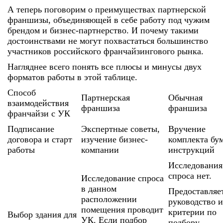
А теперь поговорим о преимуществах партнерской
франшизы, объединяющей в себе работу под чужим
брендом и бизнес-партнерство. И почему такими
достоинствами не могут похвастаться большинство
участников российского франчайзингового рынка.
Нагляднее всего понять все плюсы и минусы двух
форматов работы в этой таблице.
Способ
Партнерская
Обычная
взаимодействия
франшиза
франшиза
франчайзи с УК
Подписание
Экспертные советы,
Вручение
договора и старт
изучение бизнес-
комплекта бум
работы
компании
инструкций
Исследования
спроса нет.
Исследование спроса
в данном
Предоставляе
расположении
руководство и
помещения проводит
критерии по
Выбор здания для
УК. Если подбор
подбору