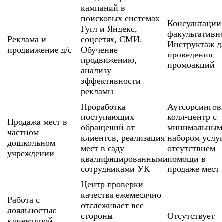
кампаний в
поисковых системах
Консультации
Гугл и Яндекс,
факультативн
Реклама и
соцсетях, СМИ.
Инструктаж д
продвижение д/с
Обучение
проведения
продвижению,
промоакций
анализу
эффективности
рекламы
Проработка
Аутсорсинго
поступающих
колл-центр с
Продажа мест в
обращений от
минимальным
частном
клиентов, реализация
набором услу
дошкольном
мест в саду
отсутствием
учреждении
квалифицированными
помощи в
сотрудниками УК
продаже мест
Центр проверки
качества ежемесячно
Работа с
отслеживает все
лояльностью
стороны
Отсутствует
клиентурой