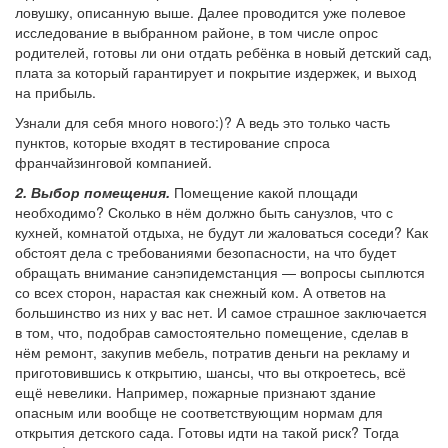
ловушку, описанную выше. Далее проводится уже полевое
исследование в выбранном районе, в том числе опрос
родителей, готовы ли они отдать ребёнка в новый детский сад,
плата за который гарантирует и покрытие издержек, и выход
на прибыль.
Узнали для себя много нового:)? А ведь это только часть
пунктов, которые входят в тестирование спроса
франчайзинговой компанией.
2. Выбор помещения.
Помещение какой площади
необходимо? Сколько в нём должно быть санузлов, что с
кухней, комнатой отдыха, не будут ли жаловаться соседи? Как
обстоят дела с требованиями безопасности, на что будет
обращать внимание санэпидемстанция — вопросы сыплются
со всех сторон, нарастая как снежный ком. А ответов на
большинство из них у вас нет. И самое страшное заключается
в том, что, подобрав самостоятельно помещение, сделав в
нём ремонт, закупив мебель, потратив деньги на рекламу и
приготовившись к открытию, шансы, что вы откроетесь, всё
ещё невелики. Например, пожарные признают здание
опасным или вообще не соответствующим нормам для
открытия детского сада. Готовы идти на такой риск? Тогда