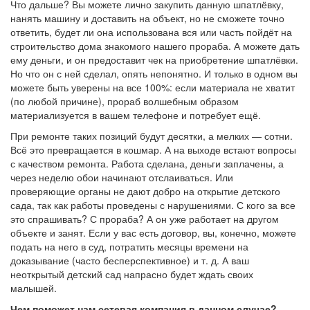
Что дальше? Вы можете лично закупить данную шпатлёвку,
нанять машину и доставить на объект, но не сможете точно
ответить, будет ли она использована вся или часть пойдёт на
строительство дома знакомого нашего прораба. А можете дать
ему деньги, и он предоставит чек на приобретение шпатлёвки.
Но что он с ней сделал, опять непонятно. И только в одном вы
можете быть уверены на все 100%: если материала не хватит
(по любой причине), прораб волшебным образом
материализуется в вашем телефоне и потребует ещё.
При ремонте таких позиций будут десятки, а мелких — сотни.
Всё это превращается в кошмар. А на выходе встают вопросы
с качеством ремонта. Работа сделана, деньги заплачены, а
через неделю обои начинают отслаиваться. Или
проверяющие органы не дают добро на открытие детского
сада, так как работы проведены с нарушениями. С кого за все
это спрашивать? С прораба? А он уже работает на другом
объекте и занят. Если у вас есть договор, вы, конечно, можете
подать на него в суд, потратить месяцы времени на
доказывание (часто бесперспективное) и т. д. А ваш
неоткрытый детский сад напрасно будет ждать своих
малышей.
Чем поможет нам сетевая компания в данном случае?