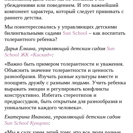
убеждениями или поведением. И это важнейший
компонент характера, который следует прививать с
раннего детства.
Мы поинтересовались у
управляющих
детскими
билингвальными садами
Sun School
–
как воспитать
толерантного ребенка?
Дарья Ёлкина, управляющий детским садом
Sun
School ЖК «Каскад
»
:
«Важно быть примером толерантности и уважения.
Объяснить значение толерантности и ценность
разнообразия. Изучать разные культуры вместе и
поощрять дружбу с разными людьми. Учить ребенка
выражать эмоции и регулировать конфликты
конструктивно. Избегать стереотипов и
предрассудков, быть открытым для разнообразия и
уникальности каждого человека».
Екатерина Иванова, управляющий детским садом
Sun School Кунцево
:
«Мы в саду учим детей тому, что все люди разные.