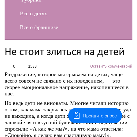
Все о детях
Все о франшизе
Не стоит злиться на детей
0
2533
Оставить комментарий
Раздражение, которое мы срываем на детях, чаще
всего совсем не связано с их поведением, — это
скорее эмоциональное напряжение, накопившееся в
нас.
Но ведь дети не виноваты. Многие читали историю
о том, как мама закрылась на кухне и полчаса оттуда
Пройдите опрос
не выходила, а когда дети заглянули, то увидели её с
чашкой чая и вкусной булочкой. Они в недоумении
спросили: «А как же мы?», на что мама ответила:
«Спокойно, я делаю вам счастливую маму!».