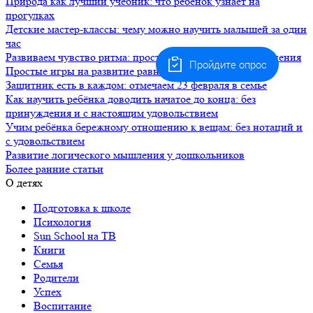
Природа как лучший учебник: что ребёнок узнаёт на
прогулках
Детские мастер-классы: чему можно научить малышей за один
час
Развиваем чувство ритма: простые музыкальные упражнения
Пройдите опрос
Простые игры на развитие равновесия и координации
Защитник есть в каждом: отмечаем 23 февраля в семье
Как научить ребёнка доводить начатое до конца: без
принуждения и с настоящим удовольствием
Учим ребёнка бережному отношению к вещам: без нотаций и
с удовольствием
Развитие логического мышления у дошкольников
Более ранние статьи
О детях
Подготовка к школе
Психология
Sun School на ТВ
Книги
Семья
Родители
Успех
Воспитание