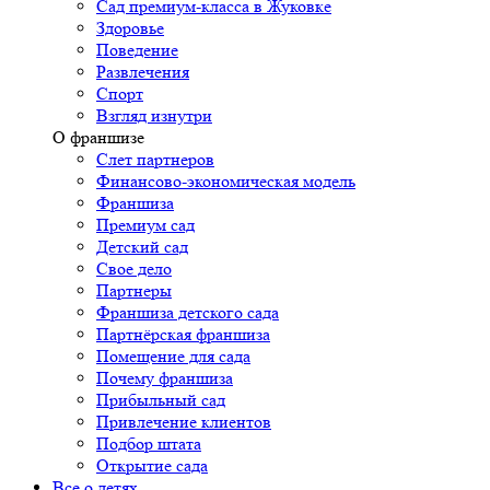
Сад премиум-класса в Жуковке
Здоровье
Поведение
Развлечения
Спорт
Взгляд изнутри
О франшизе
Слет партнеров
Финансово-экономическая модель
Франшиза
Премиум сад
Детский сад
Свое дело
Партнеры
Франшиза детского сада
Партнёрская франшиза
Помещение для сада
Почему франшиза
Прибыльный сад
Привлечение клиентов
Подбор штата
Открытие сада
Все о детях