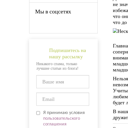
не зна
избежа
Мы в соцсетях
что он
что до
Главна
Подпишитесь на
соперн
нашу рассылку
вниман
младше
Никакого спама, только
лучшие статьи из блога!
младше
Нельзя
невозм
Учитыв
любимы
будет 
В наши
Я принимаю условия
дружит
пользовательского
соглашения