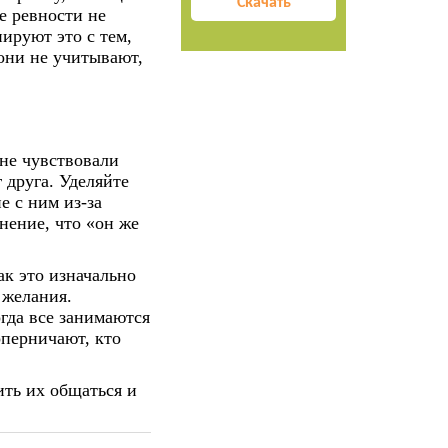
Скачать
е ревности не
иируют это с тем,
 они не учитывают,
 не чувствовали
 друга. Уделяйте
е с ним из-за
нение, что «он же
ак это изначально
 желания.
гда все занимаются
оперничают, кто
ить их общаться и