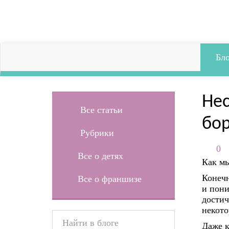
Бло
Нес
Все статьи
бо
Рубрики
0
Все о детях
Как мы
Конечн
Все о франшизе
и пони
достич
некото
Даже к