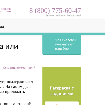
8 (800) 775-60-47
 звонок
Звонок по России бесплатный
ад
1200
человек
а или
уже читают
наш блог
Оставить комментарий
друга поддерживают
я… На самом деле
Раскраска с
имо приложить
заданиями
стричку, это ещё