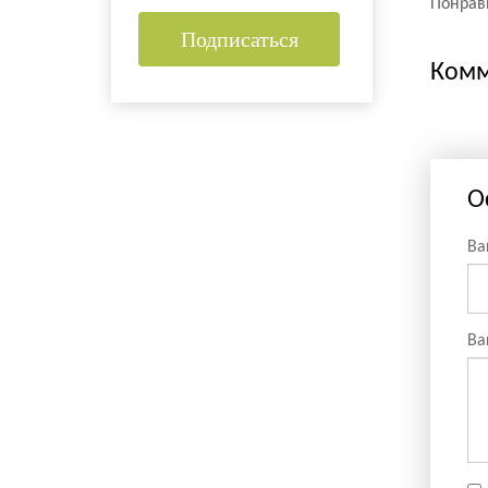
Понрави
Подписаться
Комм
О
Ва
Ва