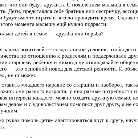
чит, что они будут дружить. С появлением малыша в семь
ть. Дети, представляя себе братика или сестричку, ассоц
и будут вместе играть и весело проводить время. Однако
 этого момента малышу ещё нужно подрасти.
я задача родителей — создать такие условия, чтобы дети
ичества по отношению к родителям и поддерживали друг
ие старшему ребёнку и никогда не откладывайте общени
го — это основной повод для детской ревности. И объяс
», не поможет.
 ставить младшего наравне со старшим и наоборот, так к
ожно: они разного возраста, у них разные потребности и
ая интересы каждого, можно создать дружную семью, ко
м делом и с удовольствием помогают друг другу, а не с
лучшим.
х руках помочь детям адаптироваться друг к другу, науч
ь.