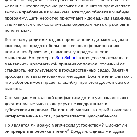
желание интеллектуально развиваться. А школа предъявляет
высокие требования к ученикам, ежегодно обновляя учебную
программу. Дети неохотно приступают к домашним заданиям,
сталкиваются с психологическим барьером из-за страха быть
непонятыми.
Вот почему родители отдают предпочтение детским садам и
школам, где придают большое значение формированию
памяти, воображения, внимания, упорядоченности
мышления. Например, в
Sun School
в процессе знакомства с
ментальной арифметикой применяют подход, отличный от
стандарта, используемого в государственных садах. Занятия
проходят по запатентованной методике. Воспитатели считают,
что ребенок имеет право на ошибку, при этом должен сам ее
выявить.
С помощью ментальной арифметики дети в уме складывают
десятизначные числа, оперируют с квадратными и
кубическими корнями. Пятилетний малыш, который вычисляет
четырехзначные числа, представляется чудо-ребенком.
Но является ли абакус магическим устройством? Сможет ли
он превратить ребенка в гения? Вряд ли. Однако
методика