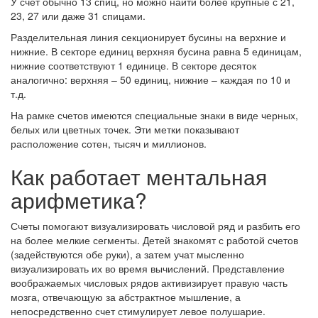
У счет обычно 13 спиц, но можно найти более крупные с 21,
23, 27 или даже 31 спицами.
Разделительная линия секционирует бусины на верхние и
нижние. В секторе единиц верхняя бусина равна 5 единицам,
нижние соответствуют 1 единице. В секторе десяток
аналогично: верхняя – 50 единиц, нижние – каждая по 10 и
т.д.
На рамке счетов имеются специальные знаки в виде черных,
белых или цветных точек. Эти метки показывают
расположение сотен, тысяч и миллионов.
Как работает ментальная
арифметика?
Счеты помогают визуализировать числовой ряд и разбить его
на более мелкие сегменты. Детей знакомят с работой счетов
(задействуются обе руки), а затем учат мысленно
визуализировать их во время вычислений. Представление
воображаемых числовых рядов активизирует правую часть
мозга, отвечающую за абстрактное мышление, а
непосредственно счет стимулирует левое полушарие.