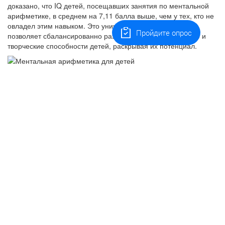
доказано, что IQ детей, посещавших занятия по ментальной
арифметике, в среднем на 7,11 балла выше, чем у тех, кто не
овладел этим навыком. Это уникальный подход, который
Пройдите опрос
позволяет сбалансированно развивать интеллектуальные и
творческие способности детей, раскрывая их потенциал.