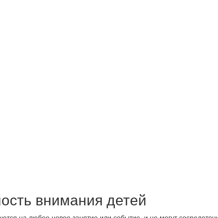
ость внимания детей
аются на любое новое занятие или событие, и не могут сосредоточ