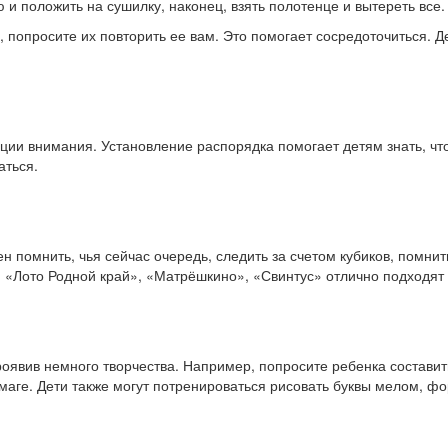
 и положить на сушилку, наконец, взять полотенце и вытереть все.
е, попросите их повторить ее вам. Это помогает сосредоточиться. 
ии внимания. Установление распорядка помогает детям знать, что 
аться.
ен помнить, чья сейчас очередь, следить за счетом кубиков, помн
», «Лото Родной край», «Матрёшкино», «Свинтус» отлично подходят
оявив немного творчества. Например, попросите ребенка составит
маге. Дети также могут потренироваться рисовать буквы мелом, фо