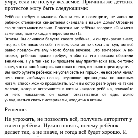
умру, если не получу желаемое. Причины же детских
протестов могу быть следующими:
Ребёнок требует внимания. Оглянитесь и посмотрите, не часто ли
ребёнок становится свидетелем скандала в вашем доме? Оградите
его от этого максимально. Подсознание ребёнка говорит: «Они меня
замечают, только когда я перестаю есть!».
Эгоизм. Вы слишком балуете своего ребёнка, и он прекрасно знает,
что, как бы плохо он себя ни вёл, если он не съест этот суп, вы всё
равно предложите ему что-то более вкусное. Это во-первых. А во-
вторых, ребёнок просто требует, чтобы на его проказы обратили
внимание. Ну а так как вы прощаете ему практически всё, он точно
знает, что на такой каприз, как отказ от еды, вы точно отреагируете.
Вы часто ругаете ребёнка: не успел сесть на горшок, не вовремя начал
петь свою любимую песню, неуклюже протанцевал по папиным
ногам, список можно продолжать. Если вы остро реагируете на такие
мелочи, которые встречаются в жизни каждого ребёнка, получайте
от него наказание: он может отказываться от еды, долго
укладываться спать с истериками, «ходить» в штаны….
Решение:
Не угрожать, не позволять всё, получить авторитет у
своего ребёнка. Нужно понять, почему ребёнок
делает так, а не иначе, и тогда всё будет хорошо. И