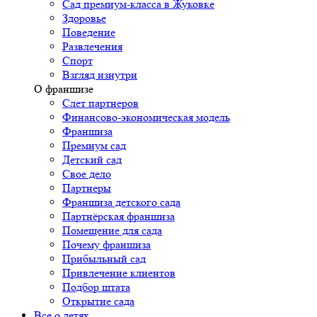
Сад премиум-класса в Жуковке
Здоровье
Поведение
Развлечения
Спорт
Взгляд изнутри
О франшизе
Слет партнеров
Финансово-экономическая модель
Франшиза
Премиум сад
Детский сад
Свое дело
Партнеры
Франшиза детского сада
Партнёрская франшиза
Помещение для сада
Почему франшиза
Прибыльный сад
Привлечение клиентов
Подбор штата
Открытие сада
Все о детях