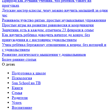
Природа как лучший учебник: что ребёнок узнаёт на
прогулках
Детские мастер-классы: чему можно научить малышей за один
час
Развиваем чувство ритма: простые музыкальные упражнения
Простые игры на развитие равновесия и координации
Защитник есть в каждом: отмечаем 23 февраля в семье
Как научить ребёнка доводить начатое до конца: без
принуждения и с настоящим удовольствием
Учим ребёнка бережному отношению к вещам: без нотаций и
с удовольствием
Развитие логического мышления у дошкольников
Более ранние статьи
О детях
Подготовка к школе
Психология
Sun School на ТВ
Книги
Семья
Родители
Успех
Воспитание