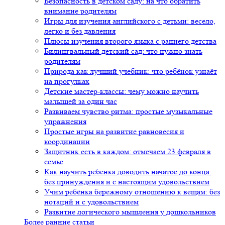
Безопасность в детском саду: на что обратить
внимание родителям
Игры для изучения английского с детьми: весело,
легко и без давления
Плюсы изучения второго языка с раннего детства
Билингвальный детский сад: что нужно знать
родителям
Природа как лучший учебник: что ребёнок узнаёт
на прогулках
Детские мастер-классы: чему можно научить
малышей за один час
Развиваем чувство ритма: простые музыкальные
упражнения
Простые игры на развитие равновесия и
координации
Защитник есть в каждом: отмечаем 23 февраля в
семье
Как научить ребёнка доводить начатое до конца:
без принуждения и с настоящим удовольствием
Учим ребёнка бережному отношению к вещам: без
нотаций и с удовольствием
Развитие логического мышления у дошкольников
Более ранние статьи