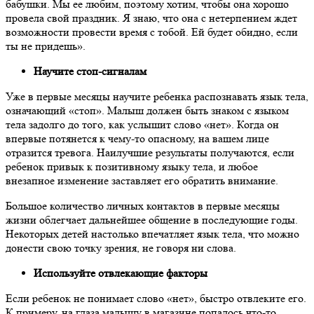
бабушки. Мы ее любим, поэтому хотим, чтобы она хорошо
провела свой праздник. Я знаю, что она с нетерпением ждет
возможности провести время с тобой. Ей будет обидно, если
ты не придешь».
Научите стоп-сигналам
Уже в первые месяцы научите ребенка распознавать язык тела,
означающий «стоп». Малыш должен быть знаком с языком
тела задолго до того, как услышит слово «нет». Когда он
впервые потянется к чему-то опасному, на вашем лице
отразится тревога. Наилучшие результаты получаются, если
ребенок привык к позитивному языку тела, и любое
внезапное изменение заставляет его обратить внимание.
Большое количество личных контактов в первые месяцы
жизни облегчает дальнейшее общение в последующие годы.
Некоторых детей настолько впечатляет язык тела, что можно
донести свою точку зрения, не говоря ни слова.
Используйте отвлекающие факторы
Если ребенок не понимает слово «нет»
, быстро отвлеките его.
К примеру, на глаза малышу в магазине попалось что-то