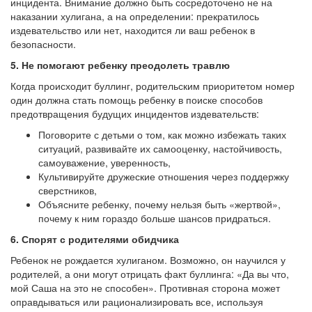
инцидента. Внимание должно быть сосредоточено не на
наказании хулигана, а на определении: прекратилось
издевательство или нет, находится ли ваш ребенок в
безопасности.
5. Не помогают ребенку преодолеть травлю
Когда происходит буллинг, родительским приоритетом номер
один должна стать помощь ребенку в поиске способов
предотвращения будущих инцидентов издевательств:
Поговорите с детьми о том, как можно избежать таких
ситуаций, развивайте их самооценку, настойчивость,
самоуважение, уверенность,
Культивируйте дружеские отношения через поддержку
сверстников,
Объясните ребенку, почему нельзя быть «жертвой»,
почему к ним гораздо больше шансов придраться.
6. Спорят с родителями обидчика
Ребенок не рождается хулиганом. Возможно, он научился у
родителей, а они могут отрицать факт буллинга: «Да вы что,
мой Саша на это не способен». Противная сторона может
оправдываться или рационализировать все, используя