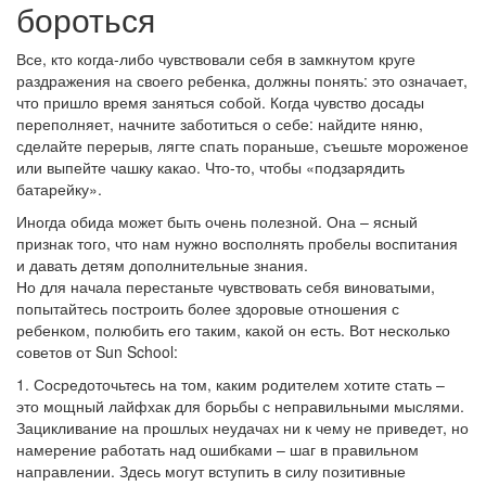
бороться
Все, кто когда-либо чувствовали себя в замкнутом круге
раздражения на своего ребенка, должны понять: это означает,
что пришло время заняться собой. Когда чувство досады
переполняет, начните заботиться о себе: найдите няню,
сделайте перерыв, лягте спать пораньше, съешьте мороженое
или выпейте чашку какао. Что-то, чтобы «подзарядить
батарейку».
Иногда обида может быть очень полезной. Она – ясный
признак того, что нам нужно восполнять пробелы воспитания
и давать детям дополнительные знания.
Но для начала перестаньте чувствовать себя виноватыми,
попытайтесь построить более здоровые отношения с
ребенком, полюбить его таким, какой он есть. Вот несколько
советов от Sun School:
1. Сосредоточьтесь на том, каким родителем хотите стать –
это мощный лайфхак для борьбы с неправильными мыслями.
Зацикливание на прошлых неудачах ни к чему не приведет, но
намерение работать над ошибками – шаг в правильном
направлении. Здесь могут вступить в силу позитивные