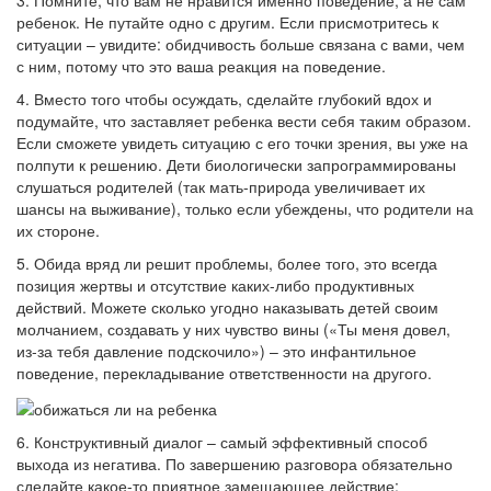
3. Помните, что вам не нравится именно поведение, а не сам
ребенок. Не путайте одно с другим. Если присмотритесь к
ситуации – увидите: обидчивость больше связана с вами, чем
с ним, потому что это ваша реакция на поведение.
4. Вместо того чтобы осуждать, сделайте глубокий вдох и
подумайте, что заставляет ребенка вести себя таким образом.
Если сможете увидеть ситуацию с его точки зрения, вы уже на
полпути к решению. Дети биологически запрограммированы
слушаться родителей (так мать-природа увеличивает их
шансы на выживание), только если убеждены, что родители на
их стороне.
5. Обида вряд ли решит проблемы, более того, это всегда
позиция жертвы и отсутствие каких-либо продуктивных
действий. Можете сколько угодно наказывать детей своим
молчанием, создавать у них чувство вины («Ты меня довел,
из-за тебя давление подскочило») – это инфантильное
поведение, перекладывание ответственности на другого.
6. Конструктивный диалог – самый эффективный способ
выхода из негатива. По завершению разговора обязательно
сделайте какое-то приятное замещающее действие: