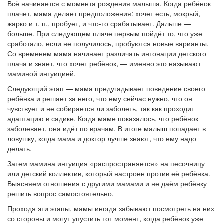
Всё начинается с момента рождения малыша. Когда ребёнок
плачет, мама делает предположения: хочет есть, мокрый,
жарко и т. п., пробует, и что-то срабатывает. Дальше —
больше. При следующем плаче первым пойдёт то, что уже
сработало, если не получилось, пробуются новые варианты.
Со временем мама начинает различать интонации детского
плача и знает, что хочет ребёнок, — именно это называют
маминой интуицией.
Следующий этап — мама предугадывает поведение своего
ребёнка и решает за него, что ему сейчас нужно, что он
чувствует и не собирается ли заболеть, так как проходит
адаптацию в садике. Когда маме показалось, что ребёнок
заболевает, она идёт по врачам. В итоге малыш попадает в
ловушку, когда мама и доктор лучше знают, что ему надо
делать.
Затем мамина интуиция «распространяется» на песочницу
или детский коллектив, который настроен против её ребёнка.
Выясняем отношения с другими мамами и не даём ребёнку
решить вопрос самостоятельно.
Проходя эти этапы, мамы иногда забывают посмотреть на них
со стороны и могут упустить тот момент, когда ребёнок уже