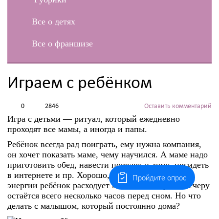
Все о детях
Все о франшизе
Играем с ребёнком
0
2846
Оставить комментарий
Игра с детьми — ритуал, который ежедневно
проходят все мамы, а иногда и папы.
Ребёнок всегда рад поиграть, ему нужна компания,
он хочет показать маме, чему научился. А маме надо
приготовить обед, навести порядок в доме, посидеть
в интернете и пр. Хорошо, когда большую часть
Пройдите опрос
энергии ребёнок расходует в детском саду и к вечеру
остаётся всего несколько часов перед сном. Но что
делать с малышом, который постоянно дома?