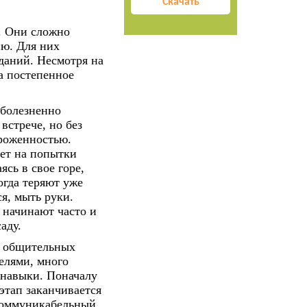
Скачать
. Они сложно
ию. Для них
ыданий. Несмотря на
а постепенное
 болезненно
встрече, но без
ороженностью.
ует на попытки
сь в свое горе,
огда теряют уже
я, мыть руки.
 начинают часто и
аду.
у общительных
елями, много
 навыки. Поначалу
этап заканчивается
 Коммуникабельный