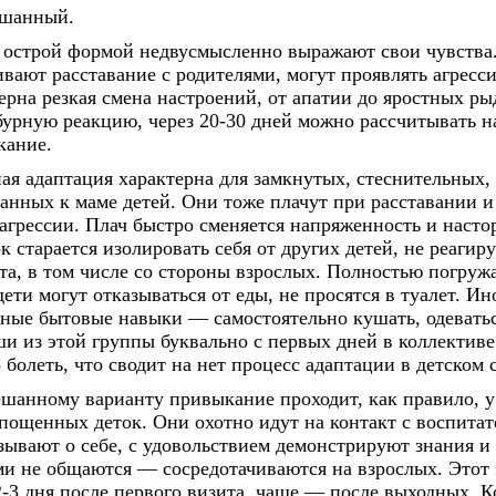
шанный.
 острой формой недвусмысленно выражают свои чувства
вают расставание с родителями, могут проявлять агресс
ерна резкая смена настроений, от апатии до яростных р
бурную реакцию, через 20-30 дней можно рассчитывать н
кание.
ая адаптация характерна для замкнутых, стеснительных,
анных к маме детей. Они тоже плачут при расставании и 
 агрессии. Плач быстро сменяется напряженность и наст
к старается изолировать себя от других детей, не реагир
та, в том числе со стороны взрослых. Полностью погружая
дети могут отказываться от еды, не просятся в туалет. Ин
ные бытовые навыки — самостоятельно кушать, одеватьс
 из этой группы буквально с первых дней в коллективе
 болеть, что сводит на нет процесс адаптации в детском с
шанному варианту привыкание проходит, как правило, 
пощенных деток. Они охотно идут на контакт с воспитат
зывают о себе, с удовольствием демонстрируют знания и
ми не общаются — сосредотачиваются на взрослых. Этот 
2-3 дня после первого визита, чаще — после выходных.