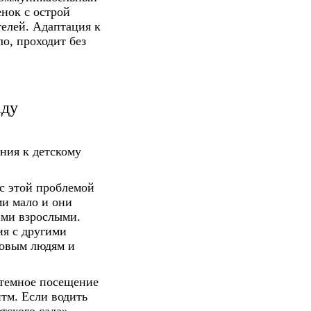
нок с острой
телей. Адаптация к
ло, проходит без
аду
ния к детскому
с этой проблемой
ми мало и они
ими взрослыми.
ия с другими
новым людям и
темное посещение
итм. Если водить