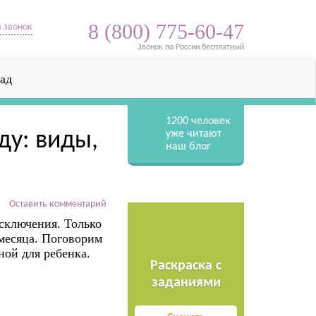
8 (800) 775-60-47
 звонок
Звонок по России бесплатный
ад
1200
человек
ду: виды,
уже читают
наш блог
Оставить комментарий
исключения. Только
 месяца. Поговорим
ной для ребенка.
Раскраска с
заданиями