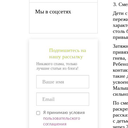
Сме
Мы в соцсетях
Дети с
пережи
характ
столь 
привы
Затяжн
Подпишитесь на
привяз
нашу рассылку
гнева,
Ребено
Никакого спама, только
лучшие статьи из блога!
контак
такие 
усвоен
Малыши
сильно
По сме
раскре
Я принимаю условия
расска
пользовательского
с деть
соглашения
через 