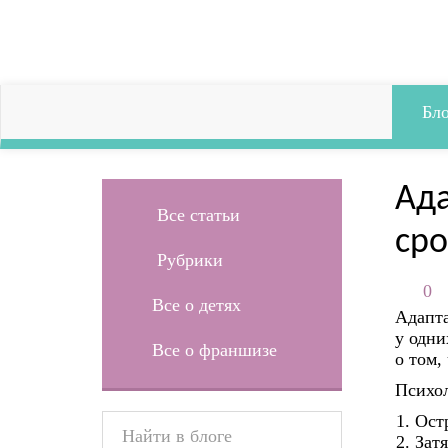
Бло
Ада
Все статьи
сро
Рубрики
0
Все о детях
Адапта
у одни
Все о франшизе
о том,
Психол
Ост
Зат