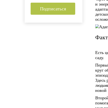
и энер
Подписаться
адапта
детско
ослож
Факт
Есть ц
саду.
Первы
круг о
эпизод
Здесь 
людьми
новой 
Второ
помога