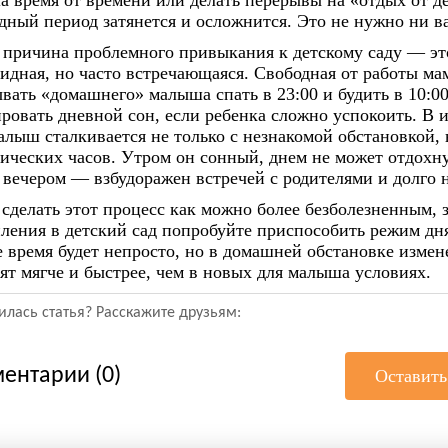
 время от времени или делать перерывы на «отдых от де
дный период затянется и осложнится. Это не нужно ни в
 причина проблемного привыкания к детскому саду
—
эт
идная, но часто встречающаяся. Свободная от работы ма
вать «домашнего» малыша спать в 23:00 и будить в 10:0
ровать дневной сон, если ребенка сложно успокоить. В и
алыш сталкивается не только с незнакомой обстановкой, 
ических часов. Утром он сонный, днем не может отдохну
 вечером — взбудоражен встречей с родителями и долго н
сделать этот процесс как можно более безболезненным, з
ления в детский сад попробуйте приспособить режим дня
 время будет непросто, но в домашней обстановке измен
ят мягче и быстрее, чем в новых для малыша условиях.
лась статья? Расскажите друзьям:
ентарии (0)
Оставить