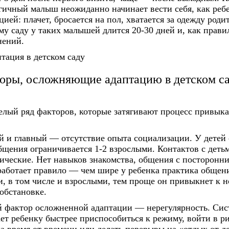
гичный малыш неожиданно начинает вести себя, как ребе
цией: плачет, бросается на пол, хватается за одежду роди
му саду у таких малышей длится 20-30 дней и, как прави
нений.
оры, осложняющие адаптацию в детском с
елый ряд факторов, которые затягивают процесс привыка
й и главный
—
отсутствие опыта социализации.
У детей 
бщения ограничивается 1-2 взрослыми. Контактов с деть
ические. Нет навыков знакомства, общения с посторонн
работает правило — чем шире у ребенка практика общен
, в том числе и взрослыми, тем проще он привыкнет к 
обстановке.
й фактор осложненной адаптации — нерегулярность.
Сис
ет ребенку быстрее приспособиться к режиму, войти в р