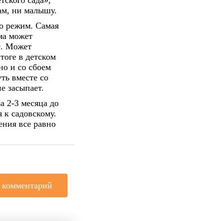
тского сада»,
ам, ни малышу.
о режим.
Самая
ма может
0. Может
тоге в детском
но и со сбоем
ть вместе со
е засыпает.
а 2-3 месяца до
 к садовскому.
ения все равно
 комментарий