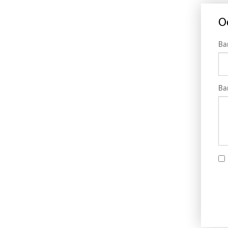
О
Ва
Ва