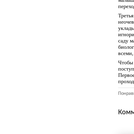
малыша
перехо
Третья
неочев
уклады
игнори
саду м
биолог
всеми,
Чтобы 
поступ
Первое
проход
Понрави
Комм