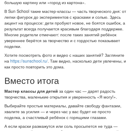
большую картину или «город из картона».
В Sun School такие мастер-классы — часть творческого дня: от
лепки фигурок до экспериментов с красками и солью. Здесь
акцент на процессе: дети пробуют новое, не боятся ошибок, а
результат всегда получается красивым благодаря поддержке.
Многие родители отмечают: после таких занятий ребёнок
увереннее берётся за творчество и с гордостью показывает
поделки.
Хотите посмотреть фото и видео с наших занятий? Загляните
на
https://sunschool.ru/
. Там видно, насколько дети увлечены, и
как просто повторить это дома.
Вместо итога
Мастер классы для детей
за один час — дарят радость
творчества, маленькие открытия и уверенность «Я могу!».
Выбирайте простые материалы, давайте свободу фантазии,
хвалите за усилия — и через час у вас будет не просто
поделка, а счастливый ребёнок с горящими глазами.
А если краски размажутся или соль просыпется не туда —