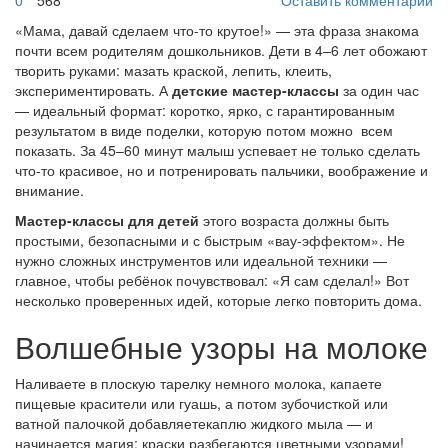
0
568
Оставить комментарий
«Мама, давай сделаем что-то крутое!» — эта фраза знакома
почти всем родителям дошкольников. Дети в 4–6 лет обожают
творить руками: мазать краской, лепить, клеить,
экспериментировать. А
детские мастер-классы
за один час
— идеальный формат: коротко, ярко, с гарантированным
результатом в виде поделки, которую потом можно всем
показать. За 45–60 минут малыш успевает не только сделать
что-то красивое, но и потренировать пальчики, воображение и
внимание.
Мастер-классы для детей
этого возраста должны быть
простыми, безопасными и с быстрым «вау-эффектом». Не
нужно сложных инструментов или идеальной техники —
главное, чтобы ребёнок почувствовал: «Я сам сделал!» Вот
несколько проверенных идей, которые легко повторить дома.
Волшебные узоры на молоке
Наливаете в плоскую тарелку немного молока, капаете
пищевые красители или гуашь, а потом зубочисткой или
ватной палочкой добавляетекаплю жидкого мыла — и
начинается магия: краски разбегаются цветными узорами!